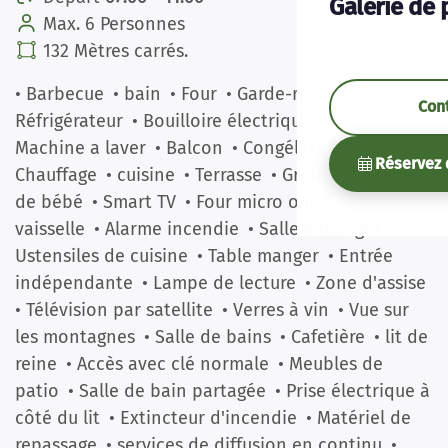
Galerie de 
Max. 6 Personnes
132 Mètres carrés.
• Barbecue
• bain
• Four
• Garde-robe
•
Con
Réfrigérateur
• Bouilloire électrique
• Douche
•
Machine a laver
• Balcon
• Congélateur
•
Réservez 
Chauffage
• cuisine
• Terrasse
• Grille-pain
• Lit
de bébé
• Smart TV
• Four micro onde
• Lave-
vaisselle
• Alarme incendie
• Salle à manger
•
Ustensiles de cuisine
• Table manger
• Entrée
indépendante
• Lampe de lecture
• Zone d'assise
• Télévision par satellite
• Verres à vin
• Vue sur
les montagnes
• Salle de bains
• Cafetière
• lit de
reine
• Accès avec clé normale
• Meubles de
patio
• Salle de bain partagée
• Prise électrique à
côté du lit
• Extincteur d'incendie
• Matériel de
repassage
• services de diffusion en continu
•