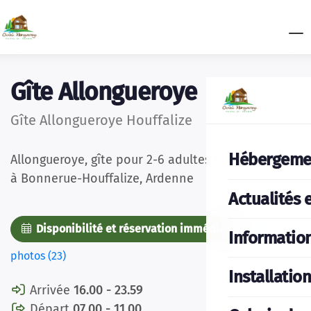
Gîte Allongueroye
Gîte Allongueroye Houffalize
Hébergeme
Allongueroye, gîte pour 2-6 adultes (et 2 enfants)
à Bonnerue-Houffalize, Ardenne
Actualités 
Disponibilité et réservation immédiate
Des
Informatio
photos (23)
Installatio
Arrivée
16.00 - 23.59
Départ
07.00 - 11.00