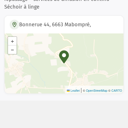
Séchoir à linge
Bonnerue 44, 6663 Mabompré,
+
−
|
Leaflet
©
OpenStreetMap
©
CARTO