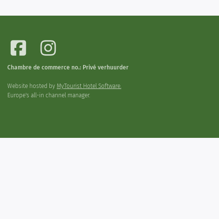
Chambre de commerce no.: Privé verhuurder
Website hosted by
MyTourist Hotel Software.
Europe's all-in channel manager.