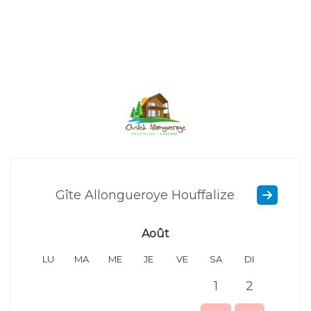
Gîte Allongueroye Houffalize
Août
LU
MA
ME
JE
VE
SA
DI
LU
1
2