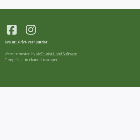
KvK nr.: Privé verhuurder
Website hosted by
MyTourist Hotel Software.
Europe's all-in channel manager.