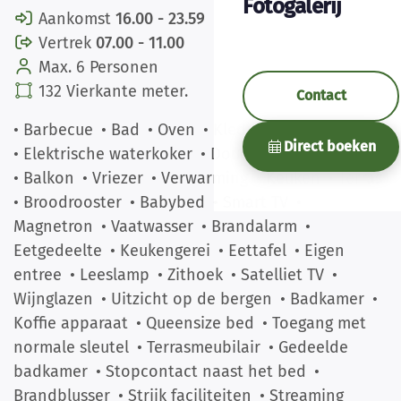
Fotogalerij
Aankomst
16.00 - 23.59
Vertrek
07.00 - 11.00
Max. 6 Personen
132 Vierkante meter.
Contact
• Barbecue
• Bad
• Oven
• Kledingkast
• Koelkast
Direct boeken
• Elektrische waterkoker
• Douche
• Wasmachine
• Balkon
• Vriezer
• Verwarming
• Keuken
• Terras
• Broodrooster
• Babybed
• Smart TV
•
Magnetron
• Vaatwasser
• Brandalarm
•
Eetgedeelte
• Keukengerei
• Eettafel
• Eigen
entree
• Leeslamp
• Zithoek
• Satelliet TV
•
Wijnglazen
• Uitzicht op de bergen
• Badkamer
•
Koffie apparaat
• Queensize bed
• Toegang met
normale sleutel
• Terrasmeubilair
• Gedeelde
badkamer
• Stopcontact naast het bed
•
Brandblusser
• Strijk faciliteiten
• Streaming