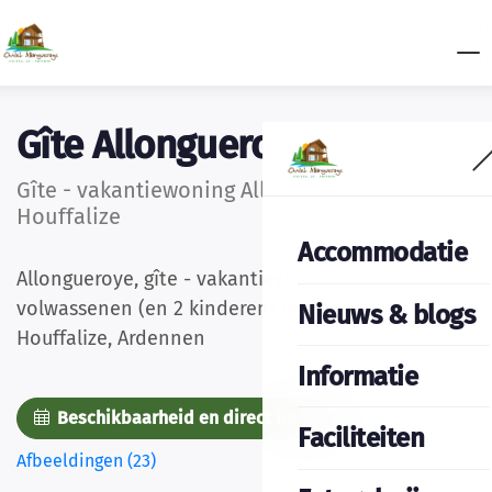
Gîte Allongueroye
Gîte - vakantiewoning Allongueroye
Houffalize
Accommodatie
Allongueroye, gîte - vakantiewoning voor 2 - 6
volwassenen (en 2 kinderen) in Bonnerue-
Nieuws & blogs
Houffalize, Ardennen
Informatie
Beschikbaarheid en direct boeken
Faciliteiten
Afbeeldingen (23)