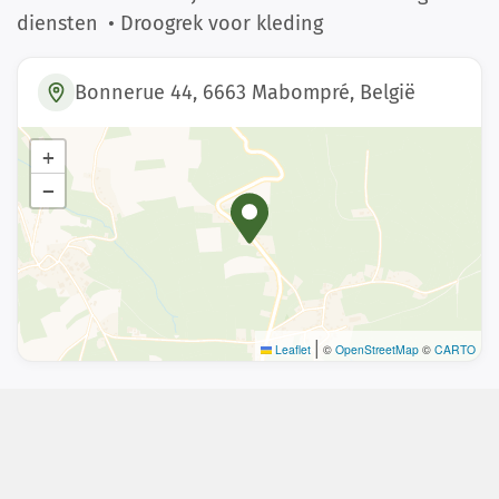
diensten
• Droogrek voor kleding
Bonnerue 44, 6663 Mabompré, België
+
−
|
Leaflet
©
OpenStreetMap
©
CARTO