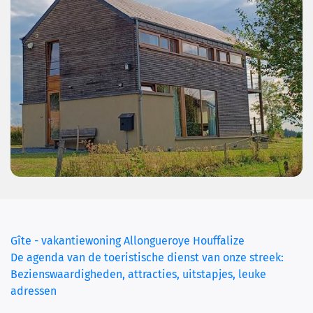
(current)
Gîte - vakantiewoning Allongueroye Houffalize
De agenda van de toeristische dienst van onze streek:
Bezienswaardigheden, attracties, uitstapjes, leuke
adressen