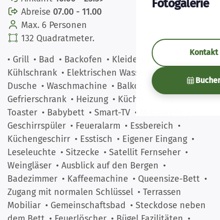
Fotogalerie
Abreise
07.00 - 11.00
Max. 6 Personen
132 Quadratmeter.
Kontakt
• Grill
• Bad
• Backofen
• Kleiderschrank
•
Kühlschrank
• Elektrischen Wasserkocher
•
Buche
Dusche
• Waschmachine
• Balkon
•
Gefrierschrank
• Heizung
• Küche
• Terrasse
•
Toaster
• Babybett
• Smart-TV
• Mikrowelle
•
Geschirrspüler
• Feueralarm
• Essbereich
•
Küchengeschirr
• Esstisch
• Eigener Eingang
•
Leseleuchte
• Sitzecke
• Satellit Fernseher
•
Weingläser
• Ausblick auf den Bergen
•
Badezimmer
• Kaffeemachine
• Queensize-Bett
•
Zugang mit normalen Schlüssel
• Terrassen
Mobiliar
• Gemeinschaftsbad
• Steckdose neben
dem Bett
• Feuerlöscher
• Bügel Fazilitäten
•