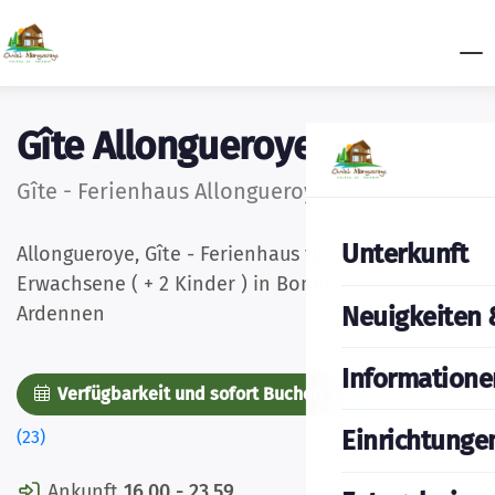
Gîte Allongueroye
Gîte - Ferienhaus Allongueroye Houffalize
Unterkunft
Allongueroye, Gîte - Ferienhaus für 2 - 6
Erwachsene ( + 2 Kinder ) in Bonnerue-Houffalize,
Neuigkeiten 
Ardennen
Informatione
Verfügbarkeit und sofort Buchen
Bilder
Einrichtunge
(23)
Ankunft
16.00 - 23.59