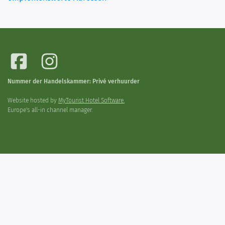
Nummer der Handelskammer: Privé verhuurder
Website hosted by
MyTourist Hotel Software.
Europe's all-in channel manager.