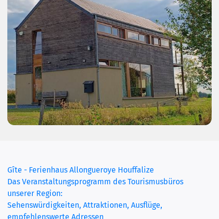
(current)
Gîte - Ferienhaus Allongueroye Houffalize
Das Veranstaltungsprogramm des Tourismusbüros
unserer Region:
Sehenswürdigkeiten, Attraktionen, Ausflüge,
empfehlenswerte Adressen