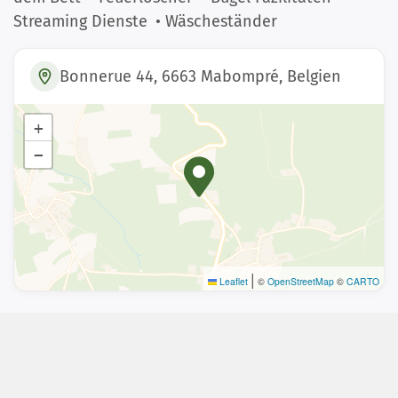
Streaming Dienste
• Wäscheständer
Bonnerue 44, 6663 Mabompré, Belgien
+
−
|
Leaflet
©
OpenStreetMap
©
CARTO